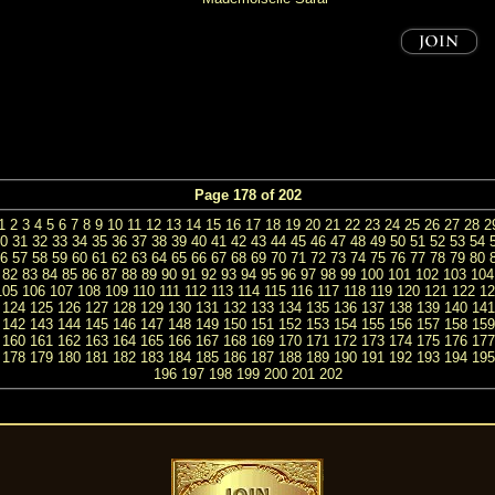
Page 178 of 202
1
2
3
4
5
6
7
8
9
10
11
12
13
14
15
16
17
18
19
20
21
22
23
24
25
26
27
28
2
0
31
32
33
34
35
36
37
38
39
40
41
42
43
44
45
46
47
48
49
50
51
52
53
54
6
57
58
59
60
61
62
63
64
65
66
67
68
69
70
71
72
73
74
75
76
77
78
79
80
82
83
84
85
86
87
88
89
90
91
92
93
94
95
96
97
98
99
100
101
102
103
104
105
106
107
108
109
110
111
112
113
114
115
116
117
118
119
120
121
122
12
124
125
126
127
128
129
130
131
132
133
134
135
136
137
138
139
140
141
142
143
144
145
146
147
148
149
150
151
152
153
154
155
156
157
158
159
160
161
162
163
164
165
166
167
168
169
170
171
172
173
174
175
176
177
178
179
180
181
182
183
184
185
186
187
188
189
190
191
192
193
194
195
196
197
198
199
200
201
202