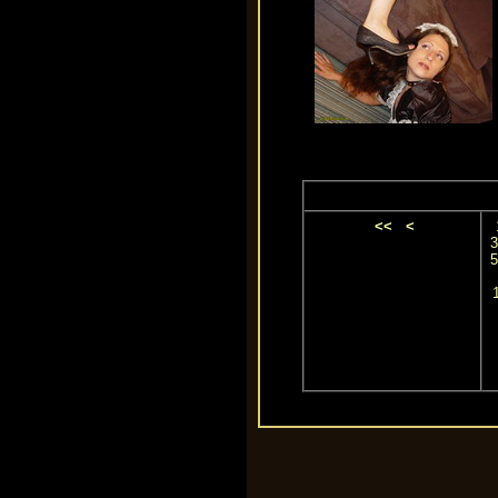
<<
<
3
5