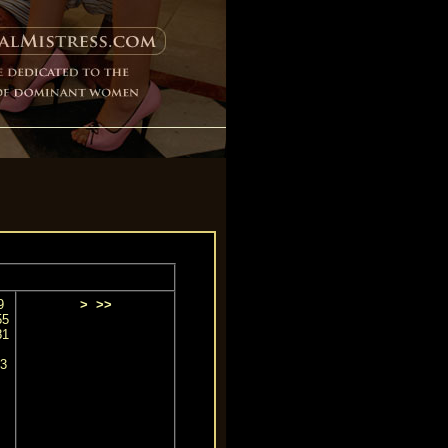
9
>
>>
55
81
3