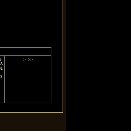
9
>
>>
55
81
3