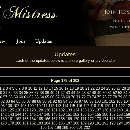
Updates
Each of the updates below is a photo gallery or a video clip
Page 178 of 202
1
2
3
4
5
6
7
8
9
10
11
12
13
14
15
16
17
18
19
20
21
22
23
24
25
26
27
28
2
0
31
32
33
34
35
36
37
38
39
40
41
42
43
44
45
46
47
48
49
50
51
52
53
54
6
57
58
59
60
61
62
63
64
65
66
67
68
69
70
71
72
73
74
75
76
77
78
79
80
82
83
84
85
86
87
88
89
90
91
92
93
94
95
96
97
98
99
100
101
102
103
104
105
106
107
108
109
110
111
112
113
114
115
116
117
118
119
120
121
122
12
124
125
126
127
128
129
130
131
132
133
134
135
136
137
138
139
140
141
142
143
144
145
146
147
148
149
150
151
152
153
154
155
156
157
158
159
160
161
162
163
164
165
166
167
168
169
170
171
172
173
174
175
176
177
178
179
180
181
182
183
184
185
186
187
188
189
190
191
192
193
194
195
196
197
198
199
200
201
202