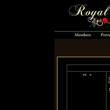
<<
<
3
5