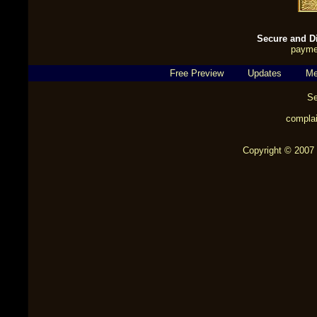
Secure and Di
payme
Free Preview
Updates
Me
Se
complai
Copyright © 2007 b